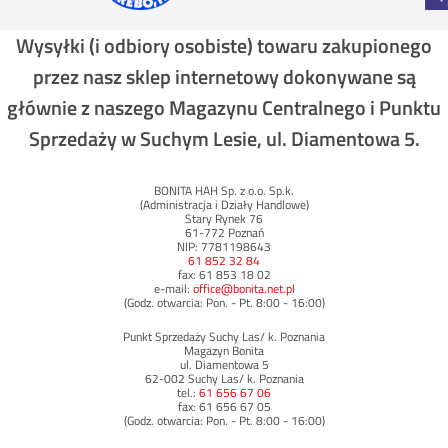
Wysyłki (i odbiory osobiste) towaru zakupionego
przez nasz sklep internetowy dokonywane są
głównie z naszego Magazynu Centralnego i Punktu
Sprzedaży w Suchym Lesie, ul. Diamentowa 5.
BONITA HAH Sp. z o.o. Sp.k.
(Administracja i Działy Handlowe)
Stary Rynek 76
61-772 Poznań
NIP: 7781198643
61 852 32 84
fax: 61 853 18 02
e-mail:
office@bonita.net.pl
(Godz. otwarcia: Pon. - Pt. 8:00 - 16:00)
Punkt Sprzedaży Suchy Las/ k. Poznania
Magazyn Bonita
ul. Diamentowa 5
62-002 Suchy Las/ k. Poznania
tel.:
61 656 67 06
fax: 61 656 67 05
(Godz. otwarcia: Pon. - Pt. 8:00 - 16:00)