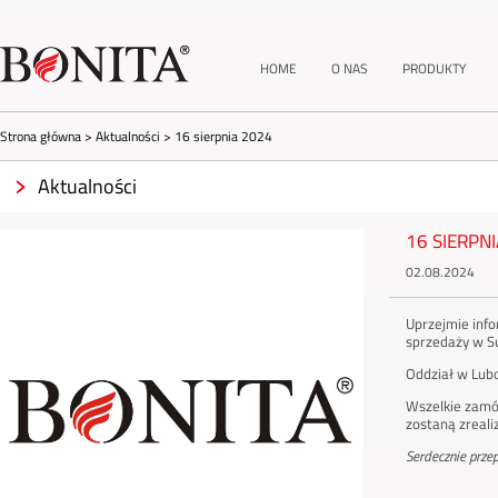
HOME
O NAS
PRODUKTY
Strona główna
>
Aktualności
>
16 sierpnia 2024
Aktualności
16 SIERPN
02.08.2024
Uprzejmie info
sprzedaży w S
Oddział w Lubo
Wszelkie zamów
zostaną zreal
Serdecznie prze