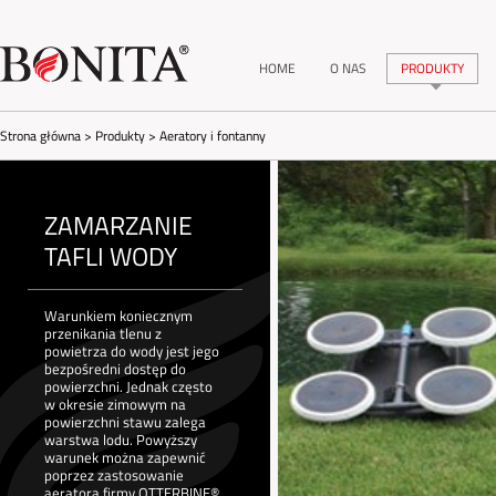
HOME
O NAS
PRODUKTY
Strona główna
>
Produkty
>
Aeratory i fontanny
ZAMARZANIE
TAFLI WODY
Warunkiem koniecznym
przenikania tlenu z
powietrza do wody jest jego
bezpośredni dostęp do
powierzchni. Jednak często
w okresie zimowym na
powierzchni stawu zalega
warstwa lodu. Powyższy
warunek można zapewnić
poprzez zastosowanie
aeratora firmy OTTERBINE®,