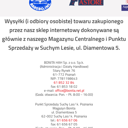
Wysyłki (i odbiory osobiste) towaru zakupionego
przez nasz sklep internetowy dokonywane są
głównie z naszego Magazynu Centralnego i Punktu
Sprzedaży w Suchym Lesie, ul. Diamentowa 5.
BONITA HAH Sp. z o.o. Sp.k.
(Administracja i Działy Handlowe)
Stary Rynek 76
61-772 Poznań
NIP: 7781198643
61 852 32 84
fax: 61 853 18 02
e-mail:
office@bonita.net.pl
(Godz. otwarcia: Pon. - Pt. 8:00 - 16:00)
Punkt Sprzedaży Suchy Las/ k. Poznania
Magazyn Bonita
ul. Diamentowa 5
62-002 Suchy Las/ k. Poznania
tel.:
61 656 67 06
fax: 61 656 67 05