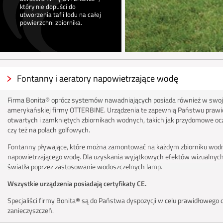
który nie dopuści do
utworzenia tafli lodu na całej
powierzchni zbiornika.
Fontanny i aeratory napowietrzające wodę
Firma Bonita® oprócz systemów nawadniających posiada również w swojej
amerykańskiej firmy OTTERBINE. Urządzenia te zapewnią Państwu prawid
otwartych i zamkniętych zbiornikach wodnych, takich jak przydomowe ocz
czy też na polach golfowych.
Fontanny pływające, które można zamontować na każdym zbiorniku wodnym
napowietrzającego wodę. Dla uzyskania wyjątkowych efektów wizualnych
światła poprzez zastosowanie wodoszczelnych lamp.
Wszystkie urządzenia posiadają certyfikaty CE.
Specjaliści firmy Bonita® są do Państwa dyspozycji w celu prawidłowego do
zanieczyszczeń.