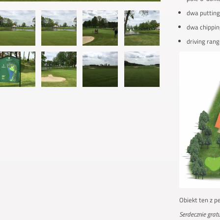
dwa putting
dwa chippin
driving ran
Obiekt ten z 
Serdecznie grat