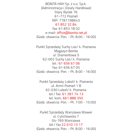
BONITA HAH Sp. z o.o. Sp.k.
(Administracja i Działy Handlowe)
Stary Rynek 76
61-772 Poznań
NIP: 7781198643
61 852 32 84
fax: 61 853 18 02
e-mail:
office@bonita.net.pl
(Godz. otwarcia: Pon. - Pt. 8:00 - 16:00)
Punkt Sprzedaży Suchy Las/ k. Poznania
Magazyn Bonita
ul. Diamentowa 5
62-002 Suchy Las/ k. Poznania
tel.:
61 656 67 06
fax: 61 656 67 05
(Godz. otwarcia: Pon. - Pt. 8:00 - 16:00)
Punkt Sprzedaży Luboń/ k. Poznania
ul. Armii Poznań 1 B
62-030 Luboń/ k. Poznania
tel./ fax:
61 281 74 13
tel. kom.
661 888 350
(Godz. otwarcia: Pon. - Pt. 7:00 - 15:00)
Punkt Sprzedaży Warszawa Wawer
ul. Cylichowska 7
04-769 Warszawa
tel./ fax
22 610 13 17
(Godz. otwarcia: Pon. - Pt. 8:00 - 16:00)