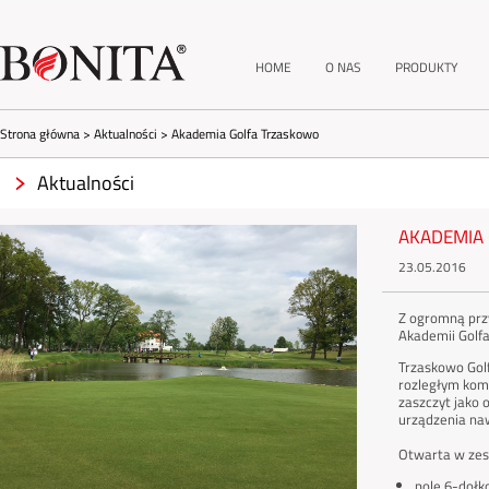
HOME
O NAS
PRODUKTY
Strona główna
>
Aktualności
>
Akademia Golfa Trzaskowo
Aktualności
AKADEMIA
23.05.2016
Z ogromną przy
Akademii Golf
Trzaskowo Gol
rozległym komp
zaszczyt jako 
urządzenia naw
Otwarta w zesz
pole 6-doł