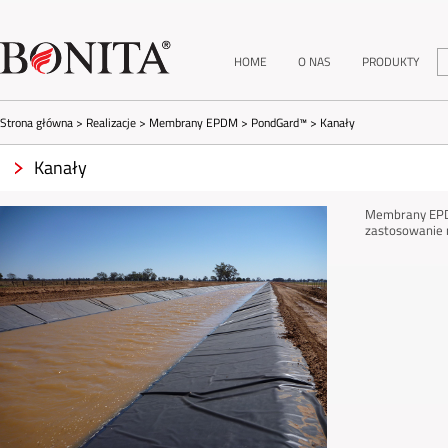
HOME
O NAS
PRODUKTY
Strona główna
>
Realizacje
>
Membrany EPDM
>
PondGard™
>
Kanały
Kanały
Membrany EPDM
zastosowanie m