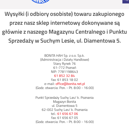
Wysyłki (i odbiory osobiste) towaru zakupionego
przez nasz sklep internetowy dokonywane są
głównie z naszego Magazynu Centralnego i Punktu
Sprzedaży w Suchym Lesie, ul. Diamentowa 5.
BONITA HAH Sp. z o.o. Sp.k.
(Administracja i Działy Handlowe)
Stary Rynek 76
61-772 Poznań
NIP: 7781198643
61 852 32 84
fax: 61 853 18 02
e-mail:
office@bonita.net.pl
(Godz. otwarcia: Pon. - Pt. 8:00 - 16:00)
Punkt Sprzedaży Suchy Las/ k. Poznania
Magazyn Bonita
ul. Diamentowa 5
62-002 Suchy Las/ k. Poznania
tel.:
61 656 67 06
fax: 61 656 67 05
(Godz. otwarcia: Pon. - Pt. 8:00 - 16:00)