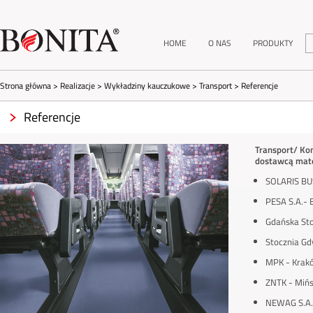
HOME
O NAS
PRODUKTY
Strona główna
>
Realizacje
>
Wykładziny kauczukowe
>
Transport
>
Referencje
Referencje
Transport/ Ko
dostawcą mate
SOLARIS BU
PESA S.A.- 
Gdańska Sto
Stocznia Gd
MPK - Krakó
ZNTK - Mińs
NEWAG S.A. 