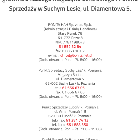
Sprzedaży w Suchym Lesie, ul. Diamentowa 5.
BONITA HAH Sp. z o.o. Sp.k.
(Administracja i Działy Handlowe)
Stary Rynek 76
61-772 Poznań
NIP: 7781198643
61 852 32 84
fax: 61 853 18 02
e-mail:
office@bonita.net.pl
(Godz. otwarcia: Pon. - Pt. 8:00 - 16:00)
Punkt Sprzedaży Suchy Las/ k. Poznania
Magazyn Bonita
ul. Diamentowa 5
62-002 Suchy Las/ k. Poznania
tel.:
61 656 67 06
fax: 61 656 67 05
(Godz. otwarcia: Pon. - Pt. 8:00 - 16:00)
Punkt Sprzedaży Luboń/ k. Poznania
ul. Armii Poznań 1 B
62-030 Luboń/ k. Poznania
tel./ fax:
61 281 74 13
tel. kom.
661 888 350
(Godz. otwarcia: Pon. - Pt. 7:00 - 15:00)
Punkt Sprzedaży Warszawa Wawer