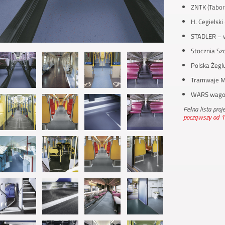
ZNTK (Tabor
H. Cegielsk
STADLER – w
Stocznia Sz
Polska Żegl
Tramwaje M
WARS wagon
Pełna lista pro
począwszy od 1