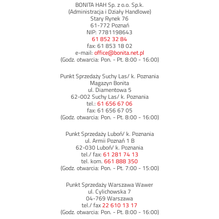
BONITA HAH Sp. z o.o. Sp.k.
(Administracja i Działy Handlowe)
Stary Rynek 76
61-772 Poznań
NIP: 7781198643
61 852 32 84
fax: 61 853 18 02
e-mail:
office@bonita.net.pl
(Godz. otwarcia: Pon. - Pt. 8:00 - 16:00)
Punkt Sprzedaży Suchy Las/ k. Poznania
Magazyn Bonita
ul. Diamentowa 5
62-002 Suchy Las/ k. Poznania
tel.:
61 656 67 06
fax: 61 656 67 05
(Godz. otwarcia: Pon. - Pt. 8:00 - 16:00)
Punkt Sprzedaży Luboń/ k. Poznania
ul. Armii Poznań 1 B
62-030 Luboń/ k. Poznania
tel./ fax:
61 281 74 13
tel. kom.
661 888 350
(Godz. otwarcia: Pon. - Pt. 7:00 - 15:00)
Punkt Sprzedaży Warszawa Wawer
ul. Cylichowska 7
04-769 Warszawa
tel./ fax
22 610 13 17
(Godz. otwarcia: Pon. - Pt. 8:00 - 16:00)