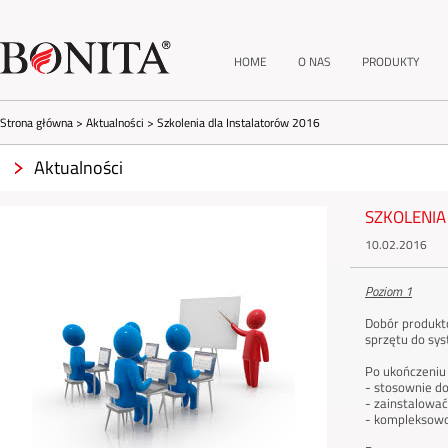
HOME
O NAS
PRODUKTY
Strona główna
>
Aktualności
>
Szkolenia dla Instalatorów 2016
Aktualności
SZKOLENIA
10.02.2016
Poziom 1
Dobór produktó
sprzętu do sy
Po ukończeniu 
- stosownie do
- zainstalować
- kompleksow