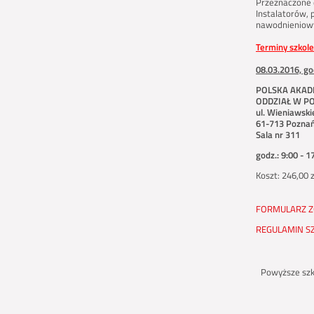
Przeznaczone 
Instalatorów,
nawodnieniowy
Terminy szkol
08.03.2016, go
POLSKA AKAD
ODDZIAŁ W P
ul. Wieniawsk
61-713 Pozna
Sala nr 311
godz.: 9:00 - 1
Koszt: 246,00 
FORMULARZ Z
REGULAMIN S
Powyższe szk