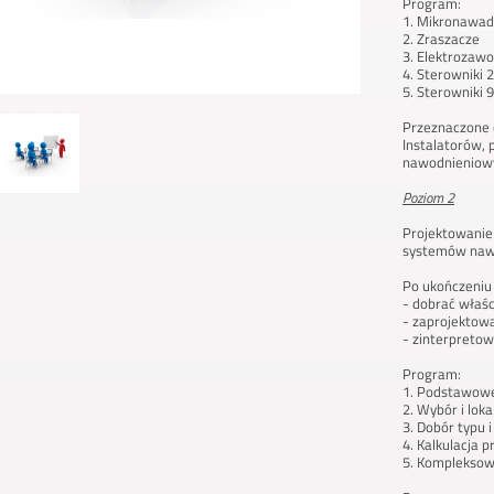
Program:
1. Mikronawad
2. Zraszacze
3. Elektrozawo
4. Sterowniki 
5. Sterowniki 
Przeznaczone 
Instalatorów,
nawodnieniowy
Poziom 2
Projektowanie
systemów naw
Po ukończeniu 
- dobrać właś
- zaprojektow
- zinterpretow
Program:
1. Podstawowe
2. Wybór i loka
3. Dobór typu 
4. Kalkulacja 
5. Kompleksow