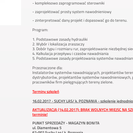
- kompleksowo zaprogramować sterowniki
- zaprojektować prosty system nawodnieniowy
- zinterpretować dany projekt i dopasować go do terenu.
Program:
1. Podstawowe zasady hydrauliki
2. Wybór i lokalizacja zraszaczy
3. Dobór typu i rozmiaru rur, zaprojektowanie niezbędnej sie
4. Kalkulacja przepływu i czasów nawadniania
5. Podstawowe zasady projektowania systemów nawadnian
Przeznaczone dla:
Instalatorów systemów nawadniających, projektantów tere
dystrybutorów, projektantów systemów nawodnieniowych, 
pracowników firm pielęgnujących tereny zielone.
Terminy szkoleń
16.02.2017 - SUCHY LAS/ k. POZNANIA - szkolenie jednodni
AKTUALIZACJA (14.02.2017): BRAK WOLNYCH MIEJSC NA S
terminie!
PUNKT SPRZEDAŻY - MAGAZYN BONITA
ul. Diamentowa 5
62-002 Suchy Las/ k. Poznania