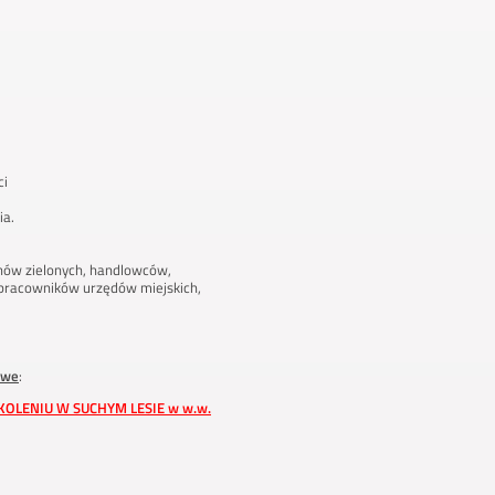
ci
ia.
nów zielonych, handlowców,
pracowników urzędów miejskich,
owe
:
ZKOLENIU W SUCHYM LESIE w w.w.