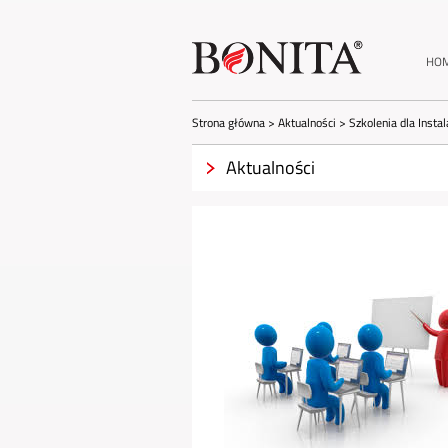
HO
Strona główna
>
Aktualności
>
Szkolenia dla Inst
Aktualności