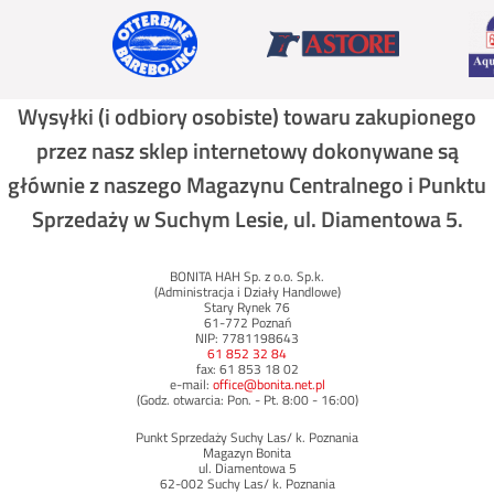
Wysyłki (i odbiory osobiste) towaru zakupionego
przez nasz sklep internetowy dokonywane są
głównie z naszego Magazynu Centralnego i Punktu
Sprzedaży w Suchym Lesie, ul. Diamentowa 5.
BONITA HAH Sp. z o.o. Sp.k.
(Administracja i Działy Handlowe)
Stary Rynek 76
61-772 Poznań
NIP: 7781198643
61 852 32 84
fax: 61 853 18 02
e-mail:
office@bonita.net.pl
(Godz. otwarcia: Pon. - Pt. 8:00 - 16:00)
Punkt Sprzedaży Suchy Las/ k. Poznania
Magazyn Bonita
ul. Diamentowa 5
62-002 Suchy Las/ k. Poznania