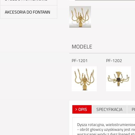
AKCESORIA DO FONTANN
MODELE
PF-1201
PF-1202
OPIS
SPECYFIKACJA
P
Dysza rotacyjna, wielostrumieniow
- obrót głowicy uzyskiwany jest n
wyrzucanej wody z dysz (napęd st