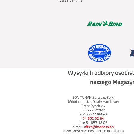
PARTNERZY
Wysyłki (i odbiory osobi
naszego Magazynu
BONITA HAH Sp. z o.o. Sp.k.
(Administracja i Działy Handlowe)
Stary Rynek 76
61-772 Poznań
NIP: 7781198643
61 852 32 84
fax: 61 853 18 02
e-mail:
office@bonita.net.pl
(Godz. otwarcia: Pon. - Pt. 8:00 - 16:00)