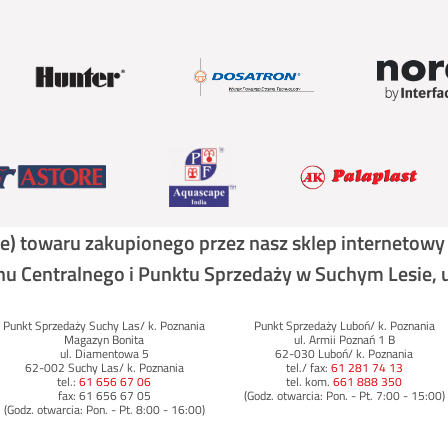
ste) towaru zakupionego przez nasz sklep internetow
 Centralnego i Punktu Sprzedaży w Suchym Lesie, 
Punkt Sprzedaży Suchy Las/ k. Poznania
Punkt Sprzedaży Luboń/ k. Poznania
Magazyn Bonita
ul. Armii Poznań 1 B
ul. Diamentowa 5
62-030 Luboń/ k. Poznania
62-002 Suchy Las/ k. Poznania
tel./ fax:
61 281 74 13
tel.:
61 656 67 06
tel. kom.
661 888 350
fax: 61 656 67 05
(Godz. otwarcia: Pon. - Pt. 7:00 - 15:00)
(Godz. otwarcia: Pon. - Pt. 8:00 - 16:00)